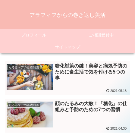
アラフィフからの巻き返し美活
プロフィール
ご相談受付中
サイトマップ
糖化対策の鍵！美容と病気予防の
たるみケアの基礎知識
ために食生活で気を付ける5つの
事
2021.05.18
顔のたるみの大敵！「糖化」の仕
たるみケアの基礎知識
組みと予防のための7つの習慣
2021.04.30